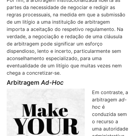
Por fim, a arbitragem institucionalizada liberta as
partes da necessidade de negociar e redigir as
regras processuais, na medida em que a submissão
de um litígio a uma instituição de arbitragem
importa a aceitação do respetivo regulamento. Na
verdade, a negociação e redação de uma cláusula
de arbitragem pode significar um esforço
dispendioso, lento e incerto, particularmente sem
aconselhamento especializado, para uma
eventualidade de um litígio que muitas vezes nem
chega a concretizar-se.
Arbitragem
Ad-Hoc
Em contraste, a
arbitragem
ad-
hoc
é
conduzida sem
o recurso a
uma autoridade